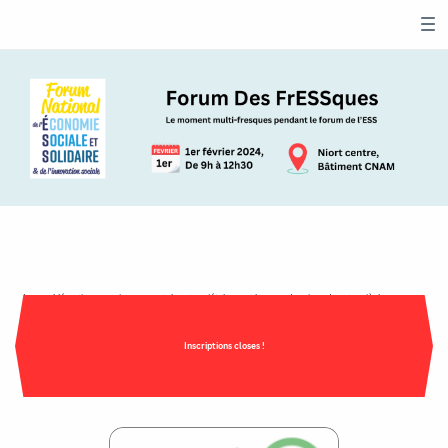
Les problématiques environnementales et sociétales sont les grands enjeux de notre siècle, avec
au premier rang l'érosion du vivant et le dérèglement climatique. Bien appréhender ces enjeux
n'est pas chose facile : manque de temps, jargon scientifique et technique, solitude, éco-anxiété, ...
À base de cartes, les fresques sont des ateliers ludiques de vulgarisation scientifique. Ces ateliers
permettent en quelques heures d'appréhender l'essentiel sur un sujet, et de réfléchir en
Inscriptions closes !
intelligence collective aux solutions.
Déjà plus d’1 million de participants !
Vous n'avez plus qu'à choisir l’atelier qui vous intéresse et à vous inscrire :